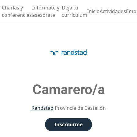
Charlas y
Infórmate y
Deja tu
Inicio
Actividades
Emp
conferencias
asesórate
currículum
Camarero/a
Randstad
Provincia de Castellón
Inscribirme