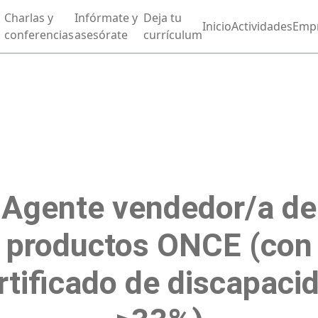
Charlas y
Infórmate y
Deja tu
Inicio
Actividades
Emp
conferencias
asesórate
currículum
Agente vendedor/a de
productos ONCE (con
rtificado de discapaci