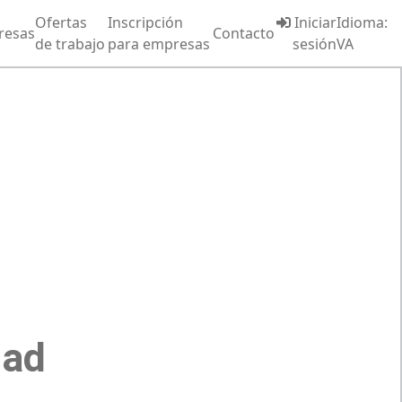
Ofertas
Inscripción
Iniciar
Idioma:
resas
Contacto
de trabajo
para empresas
sesión
VA
dad