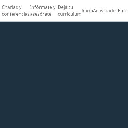
Charlas y
Infórmate y
Deja tu
Inicio
Actividades
Emp
conferencias
asesórate
currículum