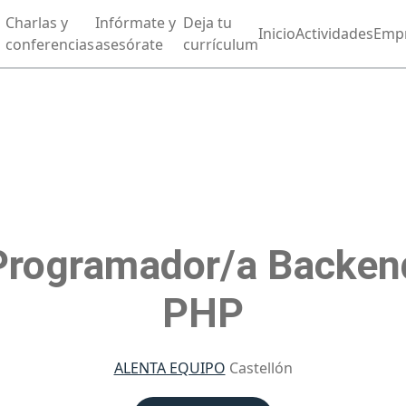
Charlas y
Infórmate y
Deja tu
Inicio
Actividades
Emp
conferencias
asesórate
currículum
Programador/a Backen
PHP
ALENTA EQUIPO
Castellón