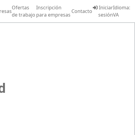
Ofertas
Inscripción
Iniciar
Idioma:
resas
Contacto
de trabajo
para empresas
sesión
VA
d